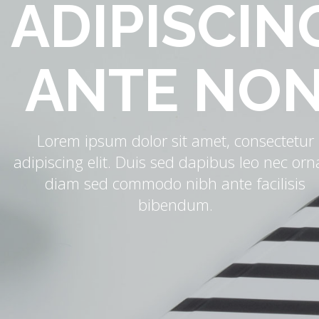
ADIPISCIN
ANTE NO
Lorem ipsum dolor sit amet, consectetur
adipiscing elit. Duis sed dapibus leo nec orn
diam sed commodo nibh ante facilisis
bibendum.