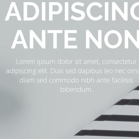
ADIPISCIN
ANTE NO
Lorem ipsum dolor sit amet, consectetur
adipiscing elit. Duis sed dapibus leo nec orn
diam sed commodo nibh ante facilisis
bibendum.